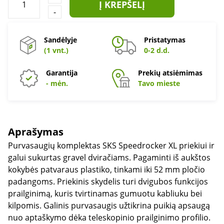
Į KREPŠELĮ
-
Sandėlyje
Pristatymas
(1 vnt.)
0-2 d.d.
Garantija
Prekių atsiėmimas
- mėn.
Tavo mieste
Aprašymas
Purvasaugių komplektas SKS Speedrocker XL priekiui ir
galui sukurtas gravel dviračiams. Pagaminti iš aukštos
kokybės patvaraus plastiko, tinkami iki 52 mm pločio
padangoms. Priekinis skydelis turi dvigubos funkcijos
prailginimą, kuris tvirtinamas gumuotu kabliuku bei
kilpomis. Galinis purvasaugis užtikrina puikią apsaugą
nuo aptaškymo dėka teleskopinio prailginimo profilio.