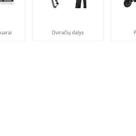
suarai
Dviračių dalys
P