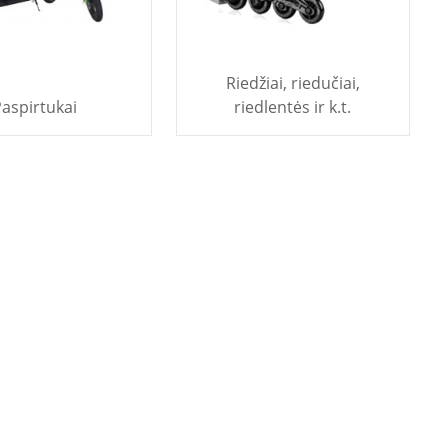
Riedžiai, riedučiai,
aspirtukai
riedlentės ir k.t.