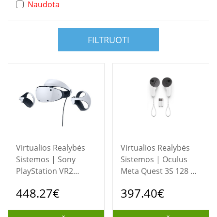
Naudota
FILTRUOTI
Virtualios Realybės
Virtualios Realybės
Sistemos | Sony
Sistemos | Oculus
PlayStation VR2
Meta Quest 3S 128 GB
Specialus ant galvos
virtualios / mišrios
448.27€
397.40€
dedams ekranas 560
realybės akiniai
g Juoda, Balta