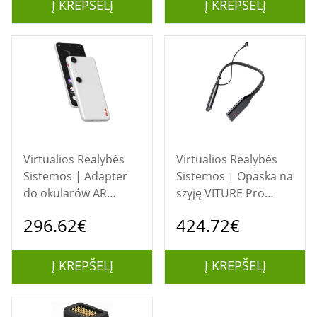
Į KREPŠELĮ
Į KREPŠELĮ
Virtualios Realybės
Virtualios Realybės
Sistemos | Adapter
Sistemos | Opaska na
do okularów AR
szyję VITURE Pro
XREAL Beam Pro (8GB
256GB
296.62€
424.72€
+256GB)
Į KREPŠELĮ
Į KREPŠELĮ