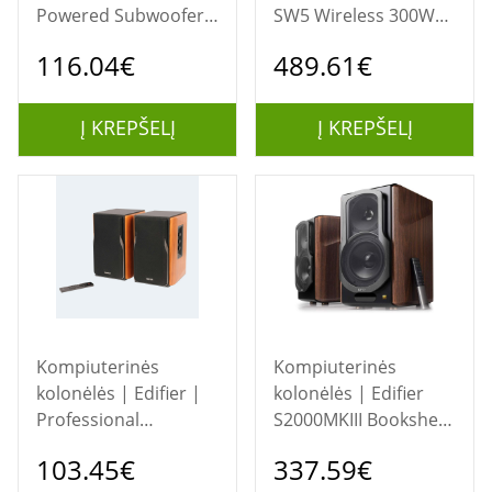
Powered Subwoofer |
SW5 Wireless 300W
T5 | Black | 70 W
Subwoofer for HT-
116.04€
489.61€
A9/A7000 | Sony |
Speaker | Subwoofer
for HT-A9/A7000 |
Į KREPŠELĮ
Į KREPŠELĮ
300 W | 2 Ω |
Wireless connection |
Portable | Black
Kompiuterinės
Kompiuterinės
kolonėlės | Edifier |
kolonėlės | Edifier
Professional
S2000MKIII Bookshelf
Bookshelf Speakers |
Speaker, Brown |
103.45€
337.59€
R1380DB | Bluetooth
Edifier