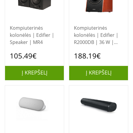
Kompiuterinės
Kompiuterinės
kolonėlės | Edifier |
kolonėlės | Edifier |
Speaker | MR4
R2000DB | 36 W |
Bluetooth | 4 Ω |
105.49€
188.19€
Brown | 120 W
Į KREPŠELĮ
Į KREPŠELĮ