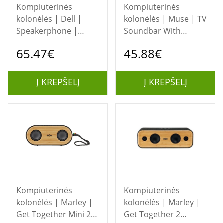
Kompiuterinės
Kompiuterinės
kolonėlės | Dell |
kolonėlės | Muse | TV
Speakerphone |
Soundbar With
SP3022 | Portable
Bluetooth | M-
65.47€
45.88€
1580SBT | 80 W |
Bluetooth | Wireless
connection | Gloss
Į KREPŠELĮ
Į KREPŠELĮ
Black
Kompiuterinės
Kompiuterinės
kolonėlės | Marley |
kolonėlės | Marley |
Get Together Mini 2
Get Together 2