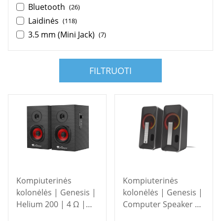
Bluetooth
(26)
Laidinės
(118)
3.5 mm (Mini Jack)
(7)
FILTRUOTI
Kompiuterinės
Kompiuterinės
kolonėlės | Genesis |
kolonėlės | Genesis |
Helium 200 | 4 Ω |
Computer Speaker |
Black
Helium 100BT RGB |