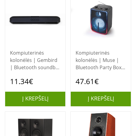
Kompiuterinės
Kompiuterinės
kolonėlės | Gembird
kolonėlės | Muse |
| Bluetooth soundbar
Bluetooth Party Box
| SPKBT-BAR400L |
Speaker with Battery
11.34€
47.61€
Bluetooth | Wireless
| M-1802DJ | 60 W |
connection |
Bluetooth | Wireless
Portable | Black
connection | Black
Į KREPŠELĮ
Į KREPŠELĮ