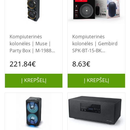
Kompiuterinės
Kompiuterinės
kolonėlės | Muse |
kolonėlės | Gembird
Party Box | M-1988DJ
SPK-BT-15-BK
| Bluetooth |
Portable Bluetooth
221.84€
8.63€
Wireless connection |
speaker, Wireless, 5
Black
W, 1200 mAh, Black |
Gembird
Į KREPŠELĮ
Į KREPŠELĮ