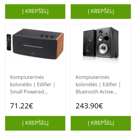
| Wireless connection
| Portable | Brown
Į KREPŠELĮ
Į KREPŠELĮ
Kompiuterinės
Kompiuterinės
kolonėlės | Edifier |
kolonėlės | Edifier |
Small Powered
Bluetooth Active
Speaker | D12 |
Speakers | R2850DB
71.22€
243.90€
Bluetooth | Wireless
| Bluetooth |
connection
Wireless connection
Į KREPŠELĮ
Į KREPŠELĮ