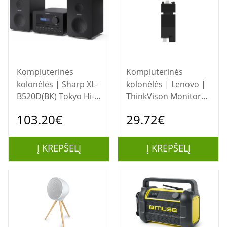
Kompiuterinės
Kompiuterinės
kolonėlės | Sharp XL-
kolonėlės | Lenovo |
B520D(BK) Tokyo Hi-Fi
ThinkVison Monitor
Micro System 2.0,
Soundbar | MS30 (S)
103.20€
29.72€
FM/DAB/DAB+/USB,
| 4 Ω | Black
CD, Bluetooth 5.0,
Aux-in, Black | Sharp
Į KREPŠELĮ
Į KREPŠELĮ
| Tokyo Hi-Fi Micro
System 2.0 | XL-
B520D(BK) |
Bluetooth | Black