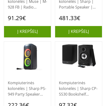
kolonėlės | Muse | M-
kolonėlės | Sharp |
928 FB | Radio
Portable Speaker |
Speaker | Waterproof
SUMOBOX Pro CP-
91.29€
481.33€
| Bluetooth |
LS200 High
Wireless connection |
Performance | 200 W
Portable | NFC
| Waterproof |
Į KREPŠELĮ
Į KREPŠELĮ
features | Black
Bluetooth | Wireless
connection |
Portable | Black
Kompiuterinės
Kompiuterinės
kolonėlės | Sharp PS-
kolonėlės | Sharp CP-
949 Party Speaker
SS30 Bookshelf
with Built-in Battery |
Speakers, Black |
222.36€
97.32€
Sharp | Party
Sharp | Speakers |