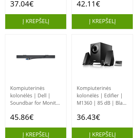
37.04€
42.11€
Bluetooth | Wireless
connection |
Silver/Black
Į KREPŠELĮ
Į KREPŠELĮ
Kompiuterinės
Kompiuterinės
kolonėlės | Dell |
kolonėlės | Edifier |
Soundbar for Monitor
M1360 | 85 dB | Black
| SB521A | Black
| 8.5 W
45.86€
36.43€
Į KREPŠELĮ
Į KREPŠELĮ