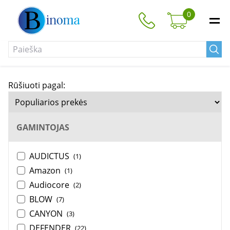
0
Rūšiuoti pagal:
GAMINTOJAS
AUDICTUS
(1)
Amazon
(1)
Audiocore
(2)
BLOW
(7)
CANYON
(3)
DEFENDER
(22)