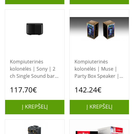
Kompiuterinės
Kompiuterinės
kolonėlės | Sony | 2
kolonėlės | Muse |
ch Single Sound bar |
Party Box Speaker |
HT-SF150 | 30 W |
M-1920DJ | 300 W |
117.70€
142.24€
Bluetooth | Black
Bluetooth | Wireless
connection |
Portable | Black
Į KREPŠELĮ
Į KREPŠELĮ