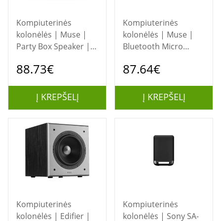
Kompiuterinės
Kompiuterinės
kolonėlės | Muse |
kolonėlės | Muse |
Party Box Speaker |
Bluetooth Micro
M-1820 DJ | 150 W |
System | M-692 BTC |
88.73€
87.64€
Bluetooth | Wireless
2 x 30 W | Bluetooth
connection | Black
| Wireless connection
| NFC features | Black
Į KREPŠELĮ
Į KREPŠELĮ
Kompiuterinės
Kompiuterinės
kolonėlės | Edifier |
kolonėlės | Sony SA-