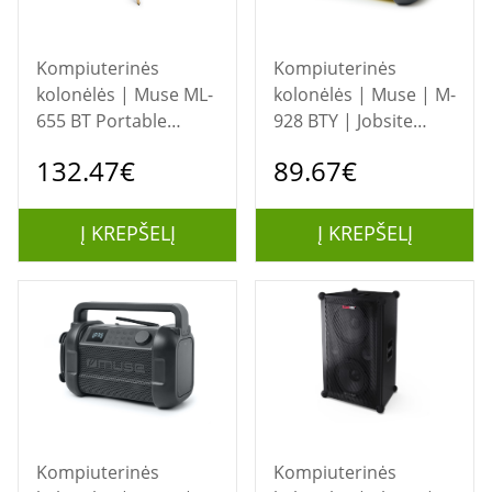
Kompiuterinės
Kompiuterinės
kolonėlės | Muse ML-
kolonėlės | Muse | M-
655 BT Portable
928 BTY | Jobsite
Bluetooth Speaker |
Radio speaker |
132.47€
89.67€
Muse | Portable
Waterproof |
Bluetooth Speaker |
Bluetooth | Wireless
ML-655 BT |
connection |
Į KREPŠELĮ
Į KREPŠELĮ
Bluetooth | Wireless
Portable | NFC
connection |
features |
Portable
Black/Yellow
Kompiuterinės
Kompiuterinės