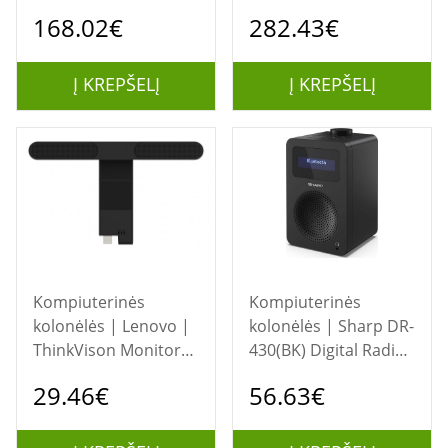
Speaker | Bluetooth |
Speaker | Bluetooth |
168.02€
282.43€
Wireless connection |
Wireless connection |
Portable | Black
Portable | Black
Į KREPŠELĮ
Į KREPŠELĮ
Kompiuterinės
Kompiuterinės
kolonėlės | Lenovo |
kolonėlės | Sharp DR-
ThinkVison Monitor
430(BK) Digital Radio,
Soundbar | MS30 | 4
FM/DAB/DAB+,
29.46€
56.63€
Ω | Black
Bluetooth 5.0,
Midnight Black |
Sharp | Digital Radio