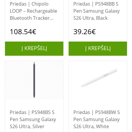
Priedas | Chipolo
Priedas | PS948BB S
LOOP – Rechargeable
Pen Samsung Galaxy
Bluetooth Tracker
S26 Ultra, Black
with Silicone Loop for
108.54€
39.26€
iOS &amp; Android,
4col_Charcoal
Į KREPŠELĮ
Į KREPŠELĮ
Priedas | PS948BS S
Priedas | PS948BW S
Pen Samsung Galaxy
Pen Samsung Galaxy
S26 Ultra, Silver
S26 Ultra, White