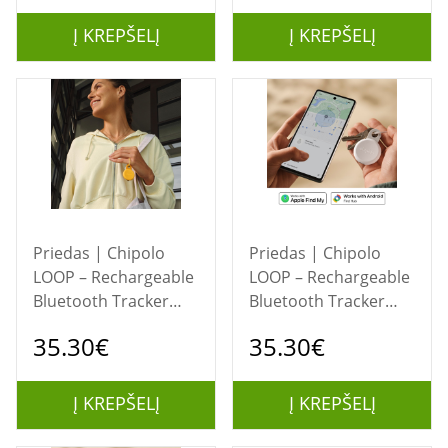
Android, Blue
Coral
Į KREPŠELĮ
Į KREPŠELĮ
Priedas | Chipolo
Priedas | Chipolo
LOOP – Rechargeable
LOOP – Rechargeable
Bluetooth Tracker
Bluetooth Tracker
with Silicone Loop for
with Silicone Loop for
35.30€
35.30€
iOS &amp; Android,
iOS &amp; Android,
Honey
Chalk
Į KREPŠELĮ
Į KREPŠELĮ