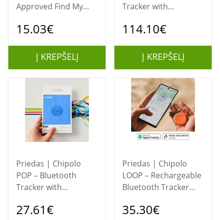
Approved Find My
Tracker with
Lock, Black
Replaceable Battery
15.03€
114.10€
for iOS &amp;
Android, 4pack -Black,
White, Red, Blue
Į KREPŠELĮ
Į KREPŠELĮ
Priedas | Chipolo
Priedas | Chipolo
POP – Bluetooth
LOOP – Rechargeable
Tracker with
Bluetooth Tracker
Replaceable Battery
with Silicone Loop for
27.61€
35.30€
for iOS &amp;
iOS &amp; Android,