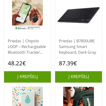
Priedas | Chipolo
Priedas | B7800UBE
LOOP – Rechargeable
Samsung Smart
Bluetooth Tracker
Keyboard, Dark Gray
with Silicone Loop for
48.22€
87.39€
iOS &amp; Android,
Charcoal
Į KREPŠELĮ
Į KREPŠELĮ