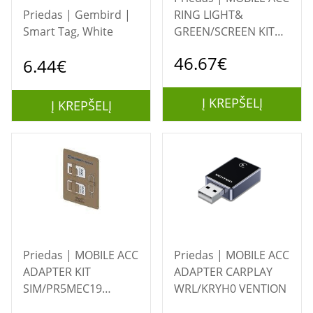
Priedas | Gembird |
RING LIGHT&
Smart Tag, White
GREEN/SCREEN KIT
24881 TRUST
46.67€
6.44€
Į KREPŠELĮ
Į KREPŠELĮ
Priedas | MOBILE ACC
Priedas | MOBILE ACC
ADAPTER KIT
ADAPTER CARPLAY
SIM/PR5MEC19
WRL/KRYH0 VENTION
TELTONIKA