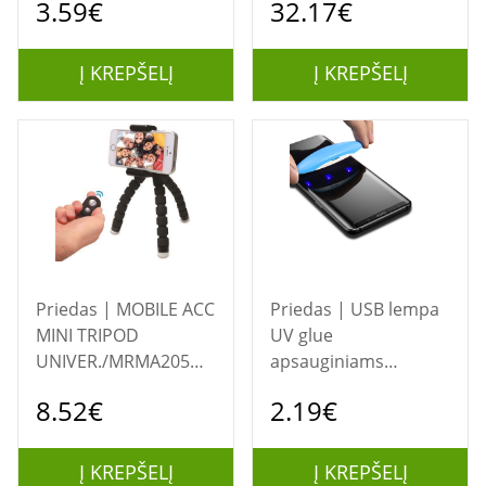
3.59€
32.17€
Į KREPŠELĮ
Į KREPŠELĮ
Priedas | MOBILE ACC
Priedas | USB lempa
MINI TRIPOD
UV glue
UNIVER./MRMA205
apsauginiams
MEDIARANGE
stikliukams
8.52€
2.19€
Į KREPŠELĮ
Į KREPŠELĮ