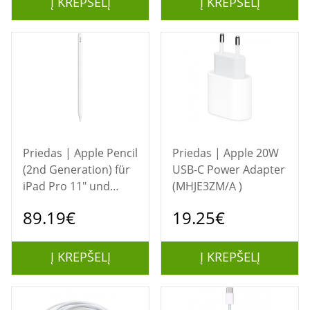
Į KREPŠELĮ
Į KREPŠELĮ
Priedas | Apple Pencil
Priedas | Apple 20W
(2nd Generation) für
USB-C Power Adapter
iPad Pro 11" und
(MHJE3ZM/A )
12,9" (4.,5.,6. Gen.)
89.19€
19.25€
iPad Air (4.u.5. Gen)
Į KREPŠELĮ
Į KREPŠELĮ