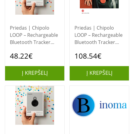
Priedas | Chipolo
Priedas | Chipolo
LOOP – Rechargeable
LOOP – Rechargeable
Bluetooth Tracker
Bluetooth Tracker
with Silicone Loop for
with Silicone Loop for
48.22€
108.54€
iOS &amp; Android,
iOS &amp; Android,
Mint
4col_Charcoal_Chalk_Navy
Į KREPŠELĮ
Į KREPŠELĮ