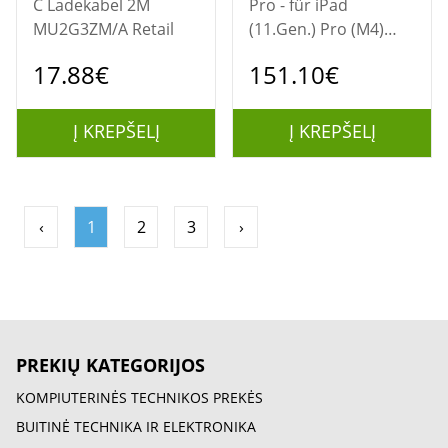
C Ladekabel 2M
Pro - für iPad
MU2G3ZM/A Retail
(11.Gen.) Pro (M4)
(M5) u. Air (M2 ,M3)
17.88€
151.10€
Į KREPŠELĮ
Į KREPŠELĮ
‹
1
2
3
›
PREKIŲ KATEGORIJOS
KOMPIUTERINĖS TECHNIKOS PREKĖS
BUITINĖ TECHNIKA IR ELEKTRONIKA