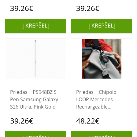
39.26€
39.26€
Į KREPŠELĮ
Į KREPŠELĮ
Priedas | PS948BZ S
Priedas | Chipolo
Pen Samsung Galaxy
LOOP Mercedes –
S26 Ultra, Pink Gold
Rechargeable
Bluetooth Tracker
39.26€
48.22€
with Silicone Loop for
iOS &amp; Android,
Black