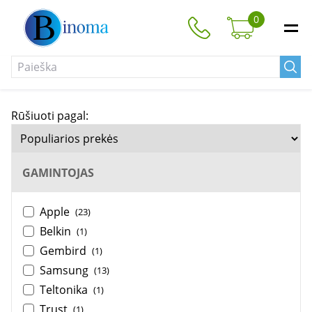
0
Rūšiuoti pagal:
GAMINTOJAS
Apple
(23)
Belkin
(1)
Gembird
(1)
Samsung
(13)
Teltonika
(1)
Trust
(1)