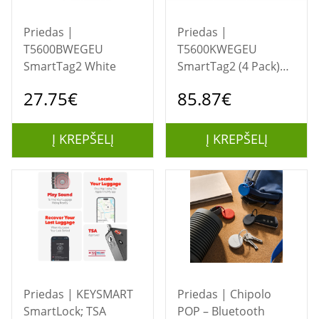
Priedas |
Priedas |
T5600BWEGEU
T5600KWEGEU
SmartTag2 White
SmartTag2 (4 Pack)
Black 2 + White 2
27.75€
85.87€
Į KREPŠELĮ
Į KREPŠELĮ
Priedas | KEYSMART
Priedas | Chipolo
SmartLock; TSA
POP – Bluetooth