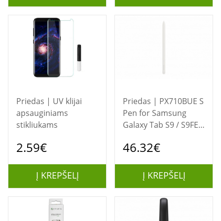
Priedas | UV klijai
Priedas | PX710BUE S
apsauginiams
Pen for Samsung
stikliukams
Galaxy Tab S9 / S9FE /
S9+ / S9FE+ / S9 Ultra,
2.59€
46.32€
Beige
Į KREPŠELĮ
Į KREPŠELĮ