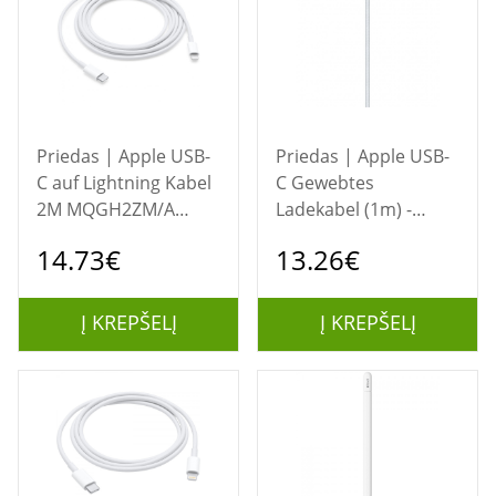
Priedas | Apple USB-
Priedas | Apple USB-
C auf Lightning Kabel
C Gewebtes
2M MQGH2ZM/A
Ladekabel (1m) -
Retail
Retail
14.73€
13.26€
Į KREPŠELĮ
Į KREPŠELĮ