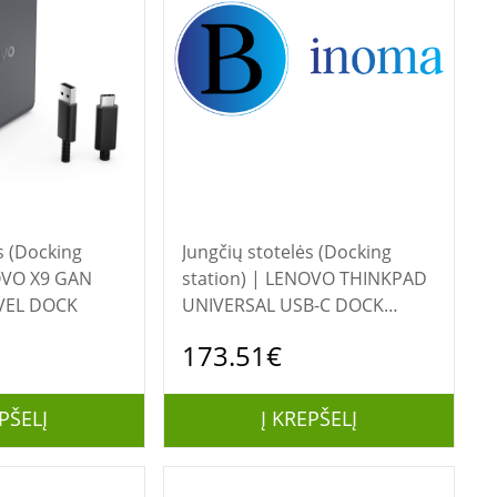
s (Docking
Jungčių stotelės (Docking
station) | LENOVO THINKPAD
VEL DOCK
UNIVERSAL USB-C DOCK
90W_MX
173.51€
PŠELĮ
Į KREPŠELĮ