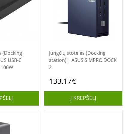
s (Docking
Jungčių stotelės (Docking
station) | ASUS SIMPRO DOCK
 100W
2
133.17€
PŠELĮ
Į KREPŠELĮ