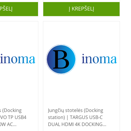
PŠELĮ
Į KREPŠELĮ
s (Docking
Jungčių stotelės (Docking
station) | TARGUS USB-C
0W AC
DUAL HDMI 4K DOCKING