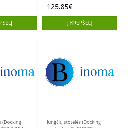
STATION
125.85€
PŠELĮ
Į KREPŠELĮ
s (Docking
Jungčių stotelės (Docking