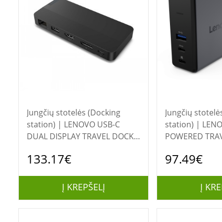
Jungčių stotelės (Docking
Jungčių stotelė
station) | LENOVO USB-C
station) | LENOVO X9 GAN
DUAL DISPLAY TRAVEL DOCK
POWERED TRA
WITH ADAPTER 100W
133.17€
97.49€
Į KREPŠELĮ
Į KRE