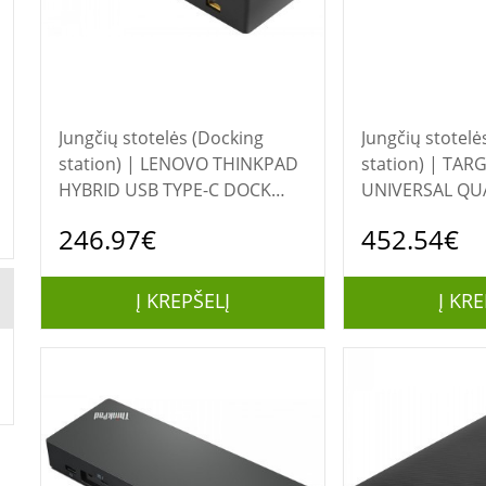
Jungčių stotelės (Docking
Jungčių stotelė
station) | LENOVO THINKPAD
station) | TARGUS USB-C
HYBRID USB TYPE-C DOCK
UNIVERSAL QUA
135W EU (2018)
DOCKING STAT
246.97€
452.54€
100W POWER D
Į KREPŠELĮ
Į KRE