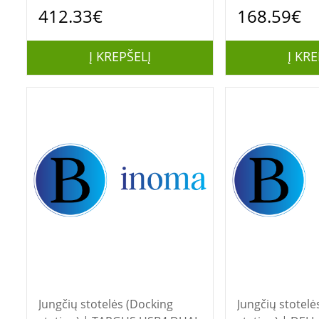
(300W-USB-C-TB5, DP2.1,
ADAPTER)
412.33€
168.59€
HDMI 2.1, RJ45)
Į KREPŠELĮ
Į KRE
Jungčių stotelės (Docking
Jungčių stotelė