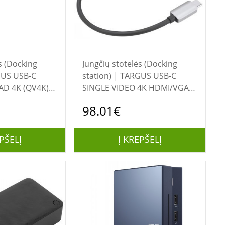
s (Docking
Jungčių stotelės (Docking
station) | TARGUS USB-C
D 4K (QV4K)
SINGLE VIDEO 4K HDMI/VGA
ION WITH
DOCK W\ 100W POWER PASS
98.01€
ELIVERY
PŠELĮ
Į KREPŠELĮ