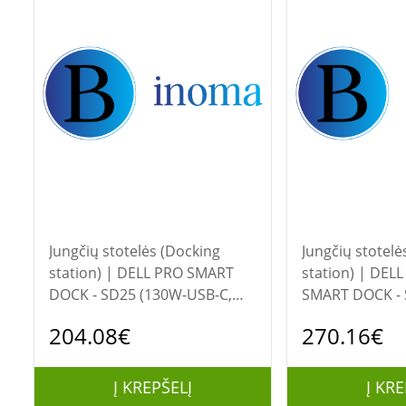
Jungčių stotelės (Docking
Jungčių stotelė
station) | DELL PRO SMART
station) | DELL PRO TB4
DOCK - SD25 (130W-USB-C,
SMART DOCK -
DP1.4, HDMI 2.1, RJ45)
(130W-USB-C-TB
204.08€
270.16€
HDMI2.1, RJ45)
Į KREPŠELĮ
Į KRE