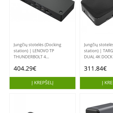
Jungčių stotelės (Docking
Jungčių stotelė
station) | LENOVO TP
station) | TARGUS USB-C
THUNDERBOLT 4
DUAL 4K DOCK
WORKSTATION DOCK
404.29€
311.84€
Į KREPŠELĮ
Į KRE