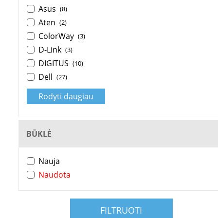
Asus
(8)
Aten
(2)
ColorWay
(3)
D-Link
(3)
DIGITUS
(10)
Dell
(27)
Rodyti daugiau
BŪKLĖ
Nauja
Naudota
FILTRUOTI