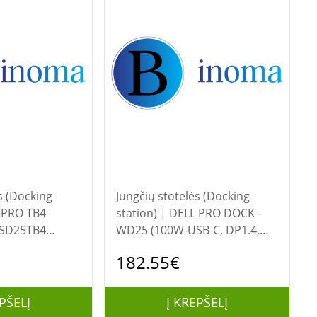
s (Docking
Jungčių stotelės (Docking
station) | DELL PRO DOCK -
 SD25TB4
WD25 (100W-USB-C, DP1.4,
4, DP1.4,
HDMI2.1, RJ45)
182.55€
PŠELĮ
Į KREPŠELĮ