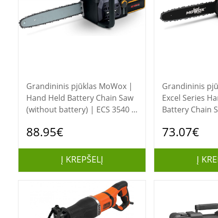
Grandininis pjūklas MoWox |
Grandininis pjūklas 
Hand Held Battery Chain Saw
Excel Series H
(without battery) | ECS 3540 Li
Battery Chain 
| 40 V | Lithium-ion
Toolless Saw C
88.95€
73.07€
technology
System (Withou
Charger) | ECS 
Lithium-ion te
Į KREPŠELĮ
Į KRE