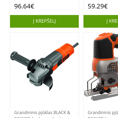
96.64€
59.29€
Į KREPŠELĮ
Į KRE
Grandininis pjūklas BLACK &
Grandininis pjūklas 