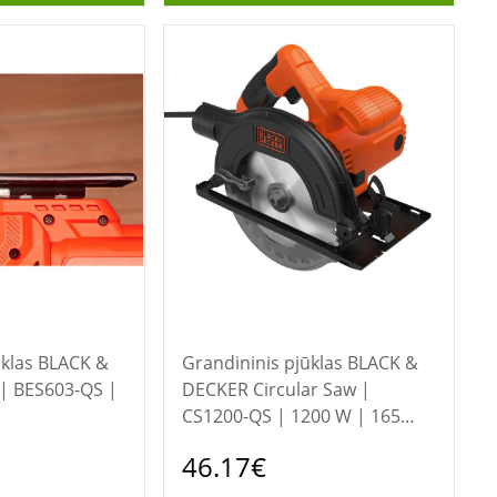
BLACK &
Grandininis pjūklas BLACK &
| BES603-QS |
DECKER Circular Saw |
CS1200-QS | 1200 W | 165
mm | 210-240 V
46.17€