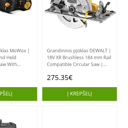
MoWox |
Grandininis pjūklas DEWALT |
and Held
18V XR Brushless 184 mm Rail
Saw With
Compatible Circular Saw |
hain Tension
DCS572N-XJ | 1010 W
275.35€
t Battery and
4062 Li | 62 V |
chnology
PŠELĮ
Į KREPŠELĮ