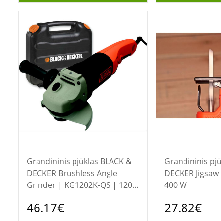
Grandininis pjūklas BLACK &
Grandininis pjūklas 
DECKER Brushless Angle
DECKER Jigsaw 
Grinder | KG1202K-QS | 1200
400 W
W | 125 mm
46.17€
27.82€