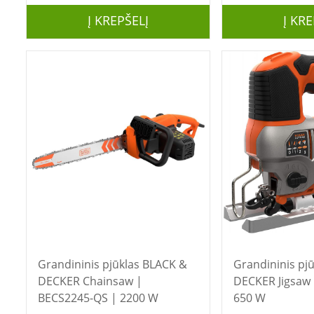
Į KREPŠELĮ
Į KRE
Grandininis pjūklas BLACK &
Grandininis pjūklas 
DECKER Chainsaw |
DECKER Jigsaw 
BECS2245-QS | 2200 W
650 W