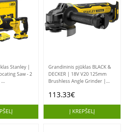
anley |
Grandininis pjūklas BLACK &
ocating Saw - 2
DECKER | 18V V20 125mm
|
Brushless Angle Grinder |
QW | 18 V
SFMCG700B-XJ | 18 V |
113.33€
Lithium-ion technology
PŠELĮ
Į KREPŠELĮ