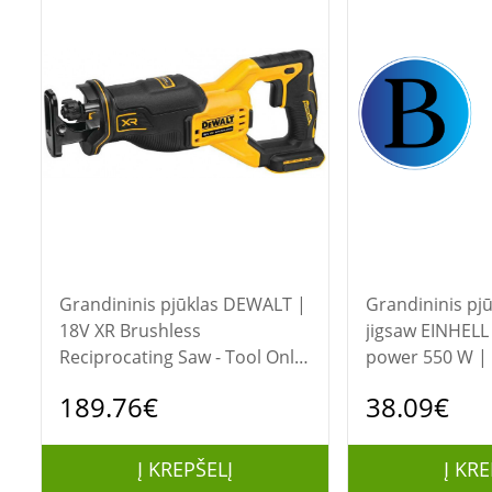
Grandininis pjūklas DEWALT |
Grandininis pjūklas E
18V XR Brushless
jigsaw EINHELL 
Reciprocating Saw - Tool Only
power 550 W | 
| DCS382N-XJ | 880 W
189.76€
38.09€
Į KREPŠELĮ
Į KRE