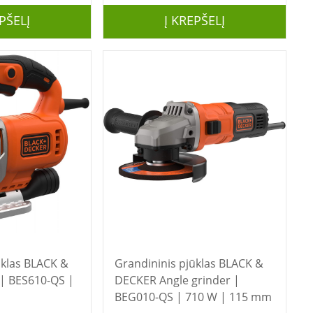
PŠELĮ
Į KREPŠELĮ
BLACK &
Grandininis pjūklas BLACK &
| BES610-QS |
DECKER Angle grinder |
BEG010-QS | 710 W | 115 mm