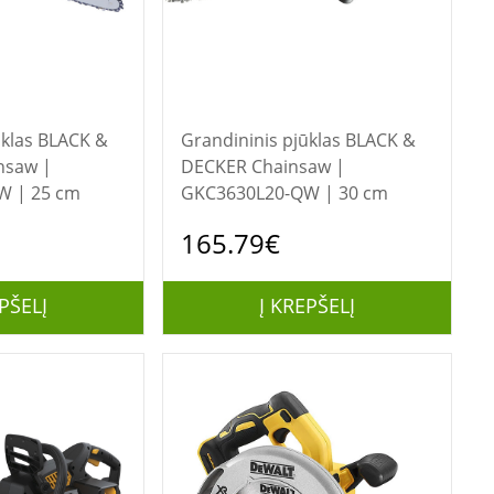
BLACK &
Grandininis pjūklas BLACK &
nsaw |
DECKER Chainsaw |
W | 25 cm
GKC3630L20-QW | 30 cm
165.79€
PŠELĮ
Į KREPŠELĮ