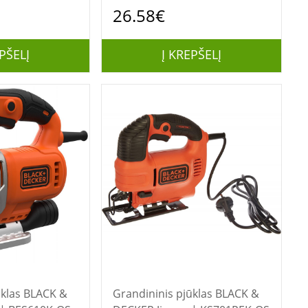
26.58€
PŠELĮ
Į KREPŠELĮ
BLACK &
Grandininis pjūklas BLACK &