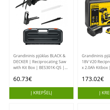
Grandininis pjūklas BLACK &
Grandininis pjūklas St
DECKER | Reciprocating Saw
18V V20 Recipr
with Kit Box | BES301K-QS |
x 2.0Ah Kitbox 
750 W
SFMCS300D2K-
60.73€
173.02€
Į KREPŠELĮ
Į KRE