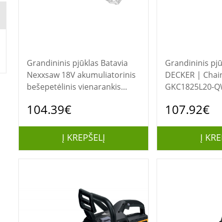
Grandininis pjūklas Batavia
Grandininis pjūklas 
Nexxsaw 18V akumuliatorinis
DECKER | Chai
bešepetėlinis vienarankis
GKC1825L20-Q
grandininis pjūklas V3 Ultra
104.39€
107.92€
17,8 cm (be akumuliatoriaus ir
įkroviklio)
Į KREPŠELĮ
Į KRE