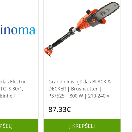
lectric
Grandininis pjūklas BLACK &
TC-JS 80/1,
DECKER | Brushcutter |
Einhell
PS7525 | 800 W | 210-240 V
87.33€
PŠELĮ
Į KREPŠELĮ