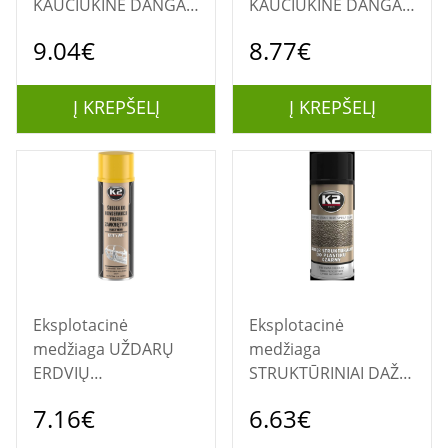
KAUČIUKINĖ DANGA
KAUČIUKINĖ DANGA
"DURABIT" 1L.
"DURABIT" 1L.
9.04€
8.77€
Į KREPŠELĮ
Į KREPŠELĮ
Eksplotacinė
Eksplotacinė
medžiaga UŽDARŲ
medžiaga
ERDVIŲ
STRUKTŪRINIAI DAŽAI
SANDARINTOJAS
"BUMPER" JUODI
7.16€
6.63€
"CAVITY WAX" 500ML.
SPRAY 400ML.
L330