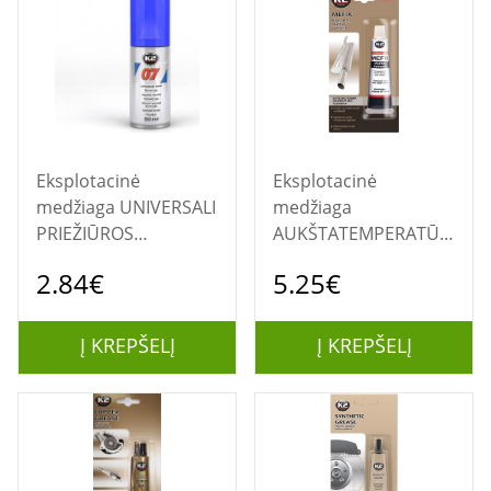
Eksplotacinė
Eksplotacinė
medžiaga UNIVERSALI
medžiaga
PRIEŽIŪROS
AUKŠTATEMPERATŪRINIS
PRIEMONĖ K2-007
DUSLINTUVŲ
2.84€
5.25€
CEMENTAS "MEFIX"
Į KREPŠELĮ
Į KREPŠELĮ