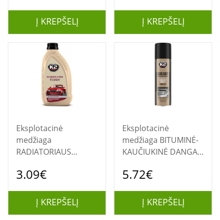
500G
Į KREPŠELĮ
Į KREPŠELĮ
Eksplotacinė
Eksplotacinė
medžiaga
medžiaga BITUMINĖ-
RADIATORIAUS
KAUČIUKINĖ DANGA
PLOVIKLIS "RADIATOR
"DURABIT" SPRAY
3.09€
5.72€
FLUSH"
500ML.
Į KREPŠELĮ
Į KREPŠELĮ