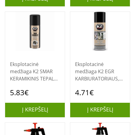
Eksplotacinė
Eksplotacinė
medžiaga K2 SMAR
medžiaga K2 EGR
KERAMIKINIS TEPALAS
KARBIURATORIAUS,
400ML PURŠKIAMAS
TURBO VALIKLIS
5.83€
4.71€
PURŠKIAMAS 400ML.
Į KREPŠELĮ
Į KREPŠELĮ