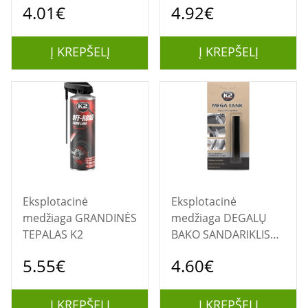
4.01€
4.92€
Į KREPŠELĮ
Į KREPŠELĮ
Eksplotacinė
Eksplotacinė
medžiaga GRANDINĖS
medžiaga DEGALŲ
TEPALAS K2
BAKO SANDARIKLIS
20G. MEGA TANK
5.55€
4.60€
Į KREPŠELĮ
Į KREPŠELĮ