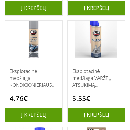
Į KREPŠELĮ
Į KREPŠELĮ
Eksplotacinė
Eksplotacinė
medžiaga
medžiaga VARŽTŲ
KONDICIONIERIAUS
ATSUKIMĄ
VALIKLIS K2 "KLIMA
PALENGVINANTI
4.76€
5.55€
DOKTOR"
PRIEMONĖ VULCAN
500ML.
Į KREPŠELĮ
Į KREPŠELĮ