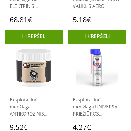
ELEKTRINIS
VALIKLIS AERO
POLIRUOKLIS
68.81€
5.18€
MASNER
Į KREPŠELĮ
Į KREPŠELĮ
Eksplotacinė
Eksplotacinė
medžiaga
medžiaga UNIVERSALI
ANTIKOROZINIS
PRIEŽIŪROS
TEPALAS SU VARIU
PRIEMONĖ K2-007
9.52€
4.27€
COPPER GREASE