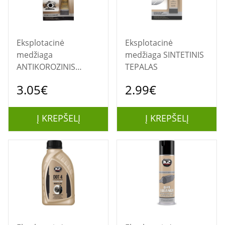
Eksplotacinė
Eksplotacinė
medžiaga
medžiaga SINTETINIS
ANTIKOROZINIS
TEPALAS
TEPALAS SU VARIU
3.05€
2.99€
COPPER GREASE
Į KREPŠELĮ
Į KREPŠELĮ