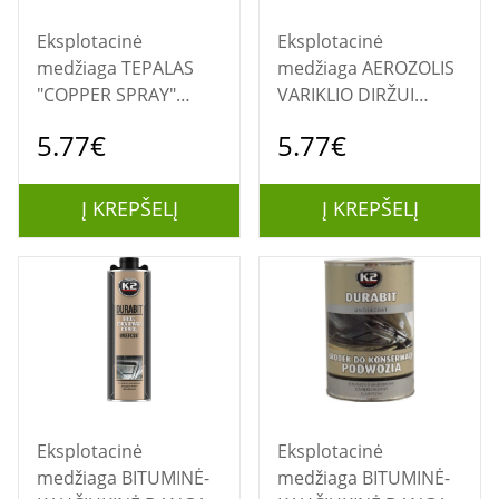
Eksplotacinė
Eksplotacinė
medžiaga TEPALAS
medžiaga AEROZOLIS
"COPPER SPRAY"
VARIKLIO DIRŽUI
400ML.
"BELT DRESSING"
5.77€
5.77€
400ML.
Į KREPŠELĮ
Į KREPŠELĮ
Eksplotacinė
Eksplotacinė
medžiaga BITUMINĖ-
medžiaga BITUMINĖ-