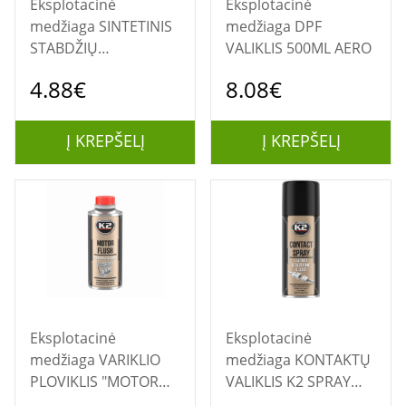
Eksplotacinė
Eksplotacinė
medžiaga SINTETINIS
medžiaga DPF
STABDŽIŲ
VALIKLIS 500ML AERO
SKYSTISDOT 4 500 ML
4.88€
8.08€
Į KREPŠELĮ
Į KREPŠELĮ
Eksplotacinė
Eksplotacinė
medžiaga VARIKLIO
medžiaga KONTAKTŲ
PLOVIKLIS "MOTOR
VALIKLIS K2 SPRAY
FLUSH" K2
400ML.