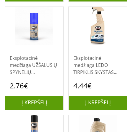
Eksplotacinė
Eksplotacinė
medžiaga UŽŠALUSIŲ
medžiaga LEDO
SPYNELIŲ
TIRPIKLIS SKYSTAS
ATITIRPINTOJAS
ALASKA MAX 700ML.
2.76€
4.44€
"GERWAZY" 50ML.
K607
Į KREPŠELĮ
Į KREPŠELĮ