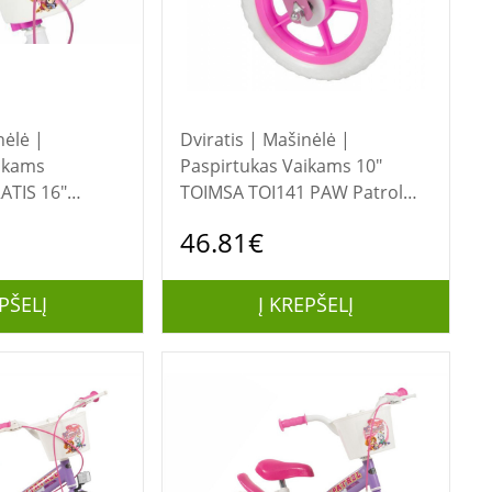
nėlė |
Dviratis | Mašinėlė |
ikams
Paspirtukas Vaikams 10"
ATIS 16"
TOIMSA TOI141 PAW Patrol
81 PAW PATROL
BALTAS KROSINIS DVIRATIS
46.81€
PŠELĮ
Į KREPŠELĮ