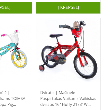
PŠELĮ
Į KREPŠELĮ
nėlė |
Dviratis | Mašinėlė |
s TOIMSA
Paspirtukas Vaikams Vaikiškas
ppa Pig
dviratis 16" Huffy 21781W