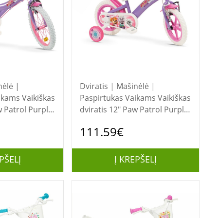
nėlė |
Dviratis | Mašinėlė |
Vaikiškas
Paspirtukas Vaikams Vaikiškas
w Patrol Purple
dviratis 12" Paw Patrol Purple
SA
1180 Girl TOIMSA
111.59€
PŠELĮ
Į KREPŠELĮ