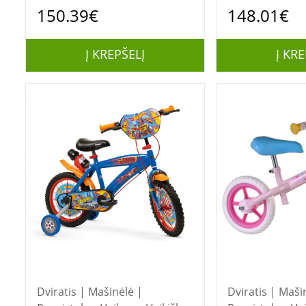
vaikiškas dviratis
vaikiškas dvirat
150.39€
148.01€
Į KREPŠELĮ
Į KRE
Dviratis | Mašinėlė |
Dviratis | Maši