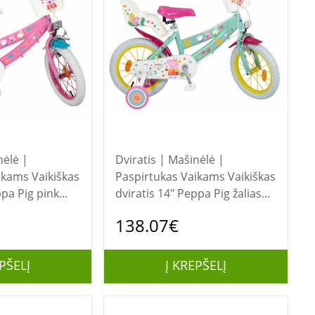
nėlė |
Dviratis | Mašinėlė |
Vaikiškas
Paspirtukas Vaikams Vaikiškas
ppa Pig pink
dviratis 14" Peppa Pig žalias
1498 TOIMSA
138.07€
PŠELĮ
Į KREPŠELĮ