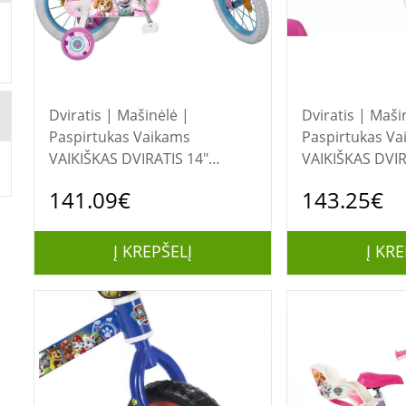
Dviratis | Mašinėlė |
Dviratis | Maši
Paspirtukas Vaikams
Paspirtukas Va
VAIKIŠKAS DVIRATIS 14"
VAIKIŠKAS DVIR
TOIMSA TOI1481 PAW PATROL
TOIMSA TOI16
141.09€
143.25€
BALTA
BALTA
Į KREPŠELĮ
Į KRE