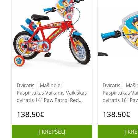
Dviratis | Mašinėlė |
Dviratis | Maši
Paspirtukas Vaikams Vaikiškas
Paspirtukas Vaikams 
dviratis 14" Paw Patrol Red
dviratis 16" Pa
1478 Boy NEW TOIMSA
1678 NAUJAS T
138.50€
138.50€
Į KREPŠELĮ
Į KRE