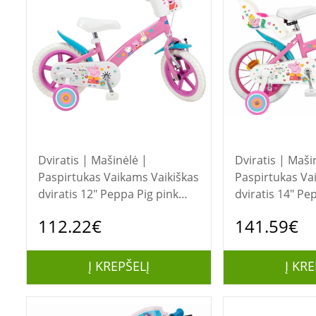
Dviratis | Mašinėlė |
Dviratis | Maši
Paspirtukas Vaikams Vaikiškas
Paspirtukas Vaikams 
dviratis 12" Peppa Pig pink
dviratis 14" Pe
1195 Pink TOIMSA
1495 TOIMSA
112.22€
141.59€
Į KREPŠELĮ
Į KRE