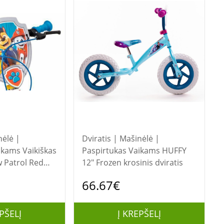
nėlė |
Dviratis | Mašinėlė |
Vaikiškas
Paspirtukas Vaikams HUFFY
w Patrol Red
12" Frozen krosinis dviratis
OIMSA
66.67€
PŠELĮ
Į KREPŠELĮ