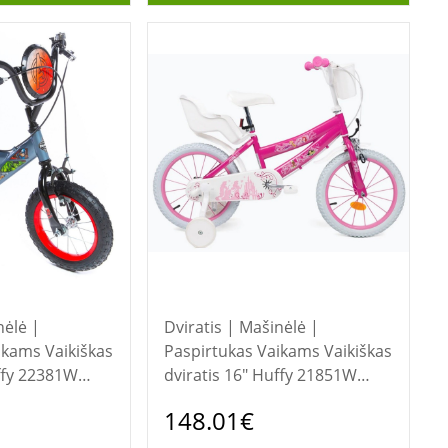
nėlė |
Dviratis | Mašinėlė |
Vaikiškas
Paspirtukas Vaikams Vaikiškas
uffy 22381W
dviratis 16" Huffy 21851W
Princess
148.01€