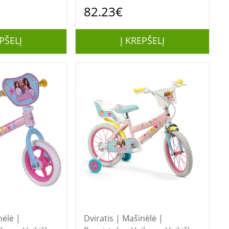
is
Disney Cars
82.23€
PŠELĮ
Į KREPŠELĮ
nėlė |
Dviratis | Mašinėlė |