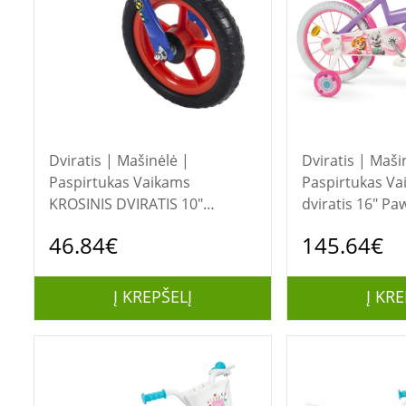
Dviratis | Mašinėlė |
Dviratis | Maši
Paspirtukas Vaikams
Paspirtukas Vaikams 
KROSINIS DVIRATIS 10"
dviratis 16" Pa
TOIMSA TOI119 PAW Patrol
1680 Girl TOIM
46.84€
145.64€
BLUE
Į KREPŠELĮ
Į KRE