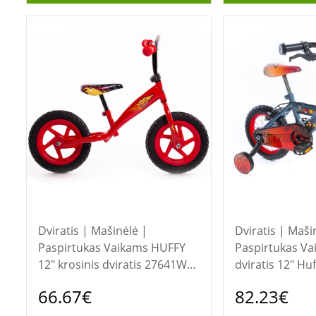
Dviratis | Mašinėlė |
Dviratis | Maši
Paspirtukas Vaikams HUFFY
Paspirtukas Vaikams 
12" krosinis dviratis 27641W
dviratis 12" H
Disney Cars
Avengers
66.67€
82.23€