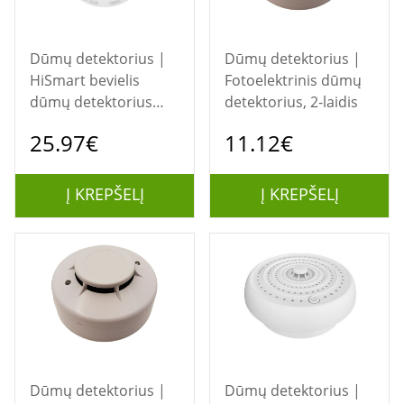
Dūmų detektorius |
Dūmų detektorius |
HiSmart bevielis
Fotoelektrinis dūmų
dūmų detektorius
detektorius, 2-laidis
(sertifikatas BS EN
25.97€
11.12€
14604:2005)
Į KREPŠELĮ
Į KREPŠELĮ
Dūmų detektorius |
Dūmų detektorius |