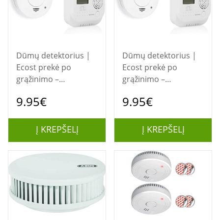
Dūmų detektorius |
Dūmų detektorius |
Ecost prekė po
Ecost prekė po
grąžinimo –
grąžinimo –
Smartwares
Smartwares
9.95€
9.95€
FSE‑19203 dūmų ir CO
FSE‑19203 dūmų ir CO
detektorių rinkinys
detektorių rinkinys
(baltas, 1 vnt.)
(baltas, 1 vnt.)
Į KREPŠELĮ
Į KREPŠELĮ