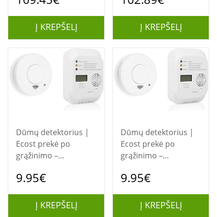
Tuya, Wi-Fi
drėgmės stebėjimu),
Tuya, Wi-Fi
Į KREPŠELĮ
Į KREPŠELĮ
Dūmų detektorius |
Dūmų detektorius |
Ecost prekė po
Ecost prekė po
grąžinimo –
grąžinimo –
Smartwares
Smartwares
9.95€
9.95€
FSE‑19203 dūmų ir CO
FSE‑19203 dūmų ir CO
detektorių rinkinys
detektorių rinkinys
(baltas, 1 vnt.)
(baltas, 1 vnt.)
Į KREPŠELĮ
Į KREPŠELĮ