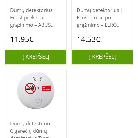
Dūmų detektorius |
Dūmų detektorius |
Ecost prekė po
Ecost prekė po
grąžinimo – ABUS
grąžinimo – ELRO
RWM250 dūmų ir
FS180521M dūmų
11.95€
14.53€
karščio signalizacijos
signalizacija (2 vnt.) su
(NAUDOTA)
magnetiniu tvirtinimu
įrenginys
Į KREPŠELĮ
Į KREPŠELĮ
Dūmų detektorius |
Cigarečių dūmų