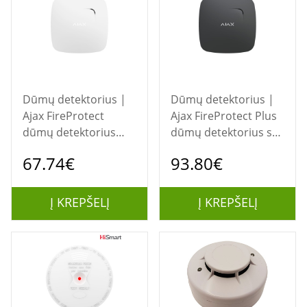
Dūmų detektorius |
Dūmų detektorius |
Ajax FireProtect
Ajax FireProtect Plus
dūmų detektorius
dūmų detektorius su
(baltas)
temperatūros jutikliu
67.74€
93.80€
(juodas)
Į KREPŠELĮ
Į KREPŠELĮ