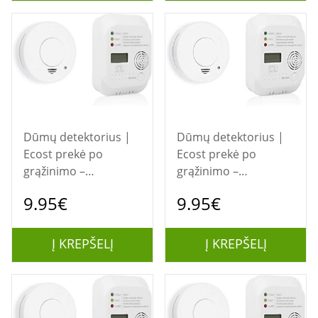
Dūmų detektorius |
Dūmų detektorius |
Ecost prekė po
Ecost prekė po
grąžinimo –
grąžinimo –
Smartwares
Smartwares
9.95€
9.95€
FSE‑19203 dūmų ir CO
FSE‑19203 dūmų ir CO
detektorių rinkinys
detektorių rinkinys
(baltas, 1 vnt.)
(baltas, 1 vnt.)
Į KREPŠELĮ
Į KREPŠELĮ