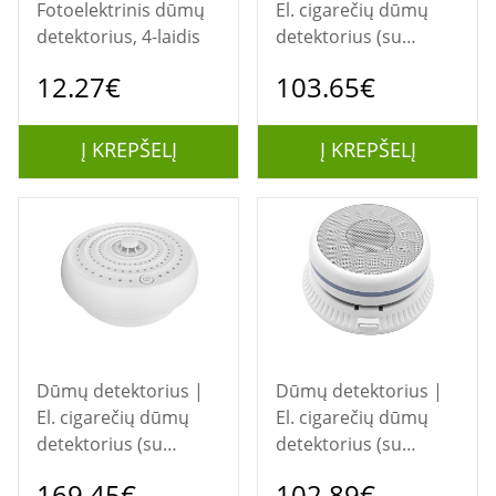
Fotoelektrinis dūmų
El. cigarečių dūmų
detektorius, 4-laidis
detektorius (su
temperatūros ir
12.27€
103.65€
drėgmės stebėjimu),
Tuya, Wi-Fi
Į KREPŠELĮ
Į KREPŠELĮ
Dūmų detektorius |
Dūmų detektorius |
El. cigarečių dūmų
El. cigarečių dūmų
detektorius (su
detektorius (su
triukšmo aptikimu),
temperatūros ir
169.45€
102.89€