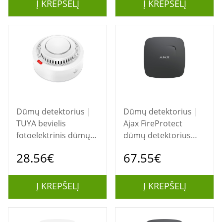
Į KREPŠELĮ
Į KREPŠELĮ
Dūmų detektorius |
Dūmų detektorius |
TUYA bevielis
Ajax FireProtect
fotoelektrinis dūmų
dūmų detektorius
detektorius Wi-Fi
(juodas)
28.56€
67.55€
Į KREPŠELĮ
Į KREPŠELĮ