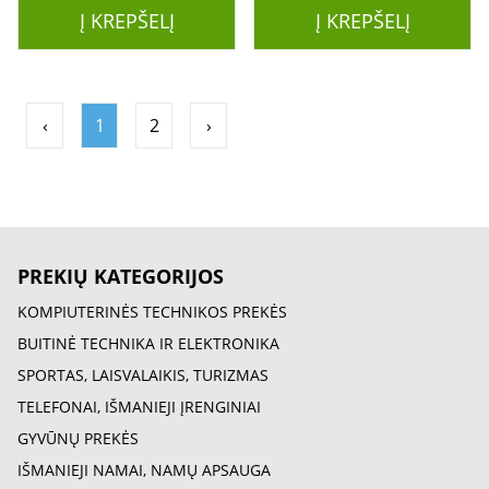
Į KREPŠELĮ
Į KREPŠELĮ
‹
1
2
›
PREKIŲ KATEGORIJOS
KOMPIUTERINĖS TECHNIKOS PREKĖS
BUITINĖ TECHNIKA IR ELEKTRONIKA
SPORTAS, LAISVALAIKIS, TURIZMAS
TELEFONAI, IŠMANIEJI ĮRENGINIAI
GYVŪNŲ PREKĖS
IŠMANIEJI NAMAI, NAMŲ APSAUGA