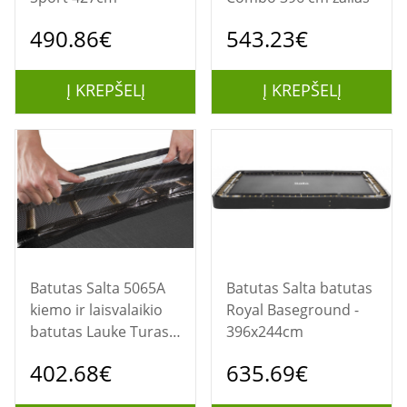
490.86€
543.23€
Į KREPŠELĮ
Į KREPŠELĮ
Batutas Salta 5065A
Batutas Salta batutas
kiemo ir laisvalaikio
Royal Baseground -
batutas Lauke Turas
396x244cm
Spyruoklė Ant žemės
402.68€
635.69€
pastatomas batutas