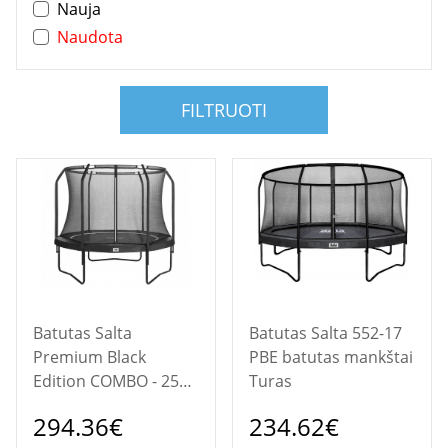
Nauja
Naudota
FILTRUOTI
Batutas Salta
Batutas Salta 552-17
Premium Black
PBE batutas mankštai
Edition COMBO - 251
Turas
cm kiemo ir
294.36€
234.62€
laisvalaikio batutas