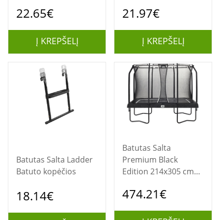
kopėčios
22.65€
21.97€
Į KREPŠELĮ
Į KREPŠELĮ
Batutas Salta
Batutas Salta Ladder
Premium Black
Batuto kopėčios
Edition 214x305 cm
kiemo ir laisvalaikio
474.21€
18.14€
batutas