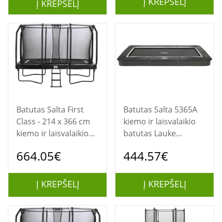
Į KREPŠELĮ
Į KREPŠELĮ
Batutas Salta First
Batutas Salta 5365A
Class - 214 x 366 cm
kiemo ir laisvalaikio
kiemo ir laisvalaikio
batutas Lauke
batutas
Stačiakampio formos
664.05€
444.57€
Spyruoklė Ant žemės
pastatomas batutas
Į KREPŠELĮ
Į KREPŠELĮ