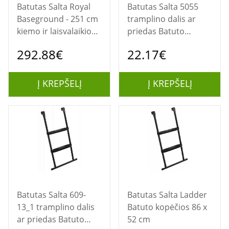
Batutas Salta Royal
Batutas Salta 5055
Baseground - 251 cm
tramplino dalis ar
kiemo ir laisvalaikio
priedas Batuto
batutas
tvirtinimų rinkinys
292.88€
22.17€
Į KREPŠELĮ
Į KREPŠELĮ
Batutas Salta 609-
Batutas Salta Ladder
13_1 tramplino dalis
Batuto kopėčios 86 x
ar priedas Batuto
52 cm