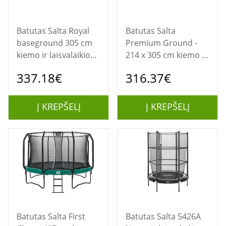
Batutas Salta Royal
Batutas Salta
baseground 305 cm
Premium Ground -
kiemo ir laisvalaikio
214 x 305 cm kiemo ir
batutas Lauke
laisvalaikio batutas
337.18€
316.37€
Į KREPŠELĮ
Į KREPŠELĮ
Batutas Salta First
Batutas Salta 5426A