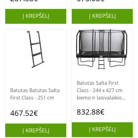
Į KREPŠELĮ
Į KREPŠELĮ
Batutas Salta First
Batutas Batutas Salta
Class - 244 x 427 cm
First Class - 251 cm
kiemo ir laisvalaikio
batutas
832.88€
467.52€
Į KREPŠELĮ
Į KREPŠELĮ