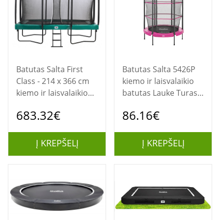
Batutas Salta First
Batutas Salta 5426P
Class - 214 x 366 cm
kiemo ir laisvalaikio
kiemo ir laisvalaikio
batutas Lauke Turas
batutas
Spyruoklė Ant žemės
683.32€
86.16€
pastatomas batutas
Į KREPŠELĮ
Į KREPŠELĮ