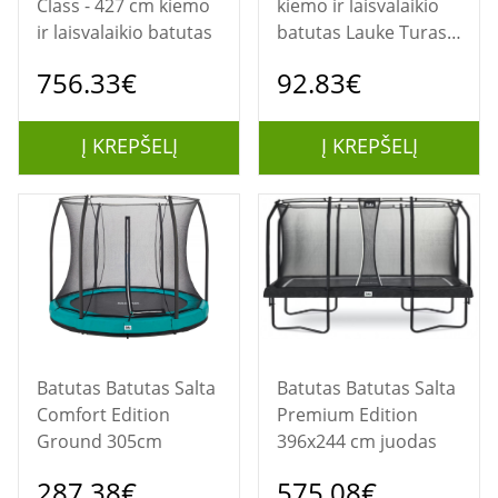
Class - 427 cm kiemo
kiemo ir laisvalaikio
ir laisvalaikio batutas
batutas Lauke Turas
Spyruoklė Ant žemės
756.33€
92.83€
pastatomas batutas
Į KREPŠELĮ
Į KREPŠELĮ
Batutas Batutas Salta
Batutas Batutas Salta
Comfort Edition
Premium Edition
Ground 305cm
396x244 cm juodas
287.38€
575.08€