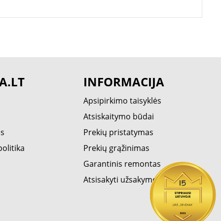
A.LT
INFORMACIJA
Apsipirkimo taisyklės
Atsiskaitymo būdai
ės
Prekių pristatymas
olitika
Prekių grąžinimas
Garantinis remontas
Atsisakyti užsakymo