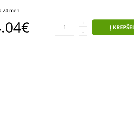
a:
24 mėn.
.04€
+
Į KREPŠE
-