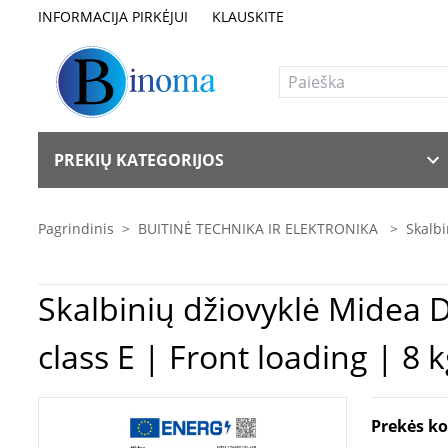
INFORMACIJA PIRKĖJUI
KLAUSKITE
PREKIŲ KATEGORIJOS
Pagrindinis
>
BUITINĖ TECHNIKA IR ELEKTRONIKA
>
Skalb
Skalbinių džiovyklė Midea Dryer Machine | MD110H80/W-HR | Energy efficiency
class E | Front loading | 
Prekės k