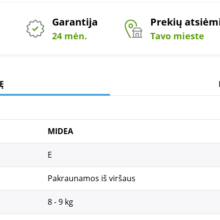
Garantija
Prekių atsiė
24 mėn.
Tavo mieste
Ę
MIDEA
E
Pakraunamos iš viršaus
8 - 9 kg