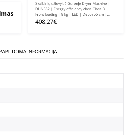
Skalbinių džiovyklė Gorenje Dryer Machine |
DHNE82 | Energy efficiency class Class D |
mimas
Front loading | 8 kg | LED | Depth 55 cm |
White
408.27€
PAPILDOMA INFORMACIJA