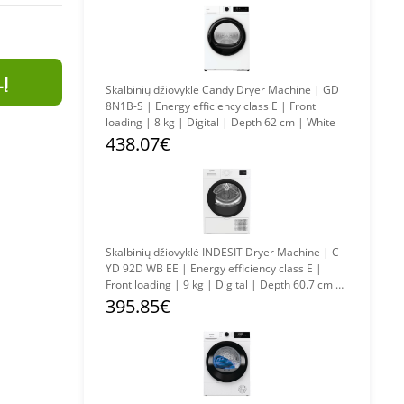
LĮ
Skalbinių džiovyklė Candy Dryer Machine | GD
8N1B-S | Energy efficiency class E | Front
loading | 8 kg | Digital | Depth 62 cm | White
438.07€
Skalbinių džiovyklė INDESIT Dryer Machine | C
YD 92D WB EE | Energy efficiency class E |
Front loading | 9 kg | Digital | Depth 60.7 cm |
White
395.85€