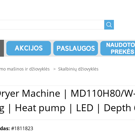
imo mašinos ir džiovyklės
>
Skalbinių džiovyklės
8 kg | Heat pump | LED | Depth
odas:
#1811823