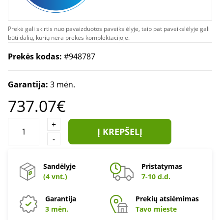
Prekė gali skirtis nuo pavaizduotos paveikslėlyje, taip pat paveikslėlyje gali
būti dalių, kurių nėra prekės komplektacijoje.
Prekės kodas:
#948787
Garantija:
3 mėn.
737.07€
+
Į KREPŠELĮ
-
Sandėlyje
Pristatymas
(4 vnt.)
7-10 d.d.
Garantija
Prekių atsiėmimas
3 mėn.
Tavo mieste