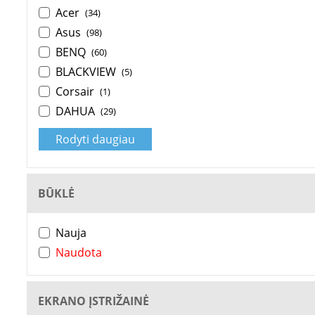
Acer
(34)
Asus
(98)
BENQ
(60)
BLACKVIEW
(5)
Corsair
(1)
DAHUA
(29)
Rodyti daugiau
BŪKLĖ
Nauja
Naudota
EKRANO ĮSTRIŽAINĖ