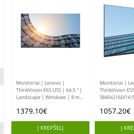
Monitoriai | Lenovo |
Monitoriai | Lenovo |
ThinkVision E65 LFD | 64.5 " |
ThinkVision E5
Landscape | Windows | 8 ms
3840x2160/16:
| 178 ° | 178 ° | 400 cd/m²
nits/HDMI/DP/
1379.10€
1057.20€
Warranty
Į KREPŠELĮ
Į KRE