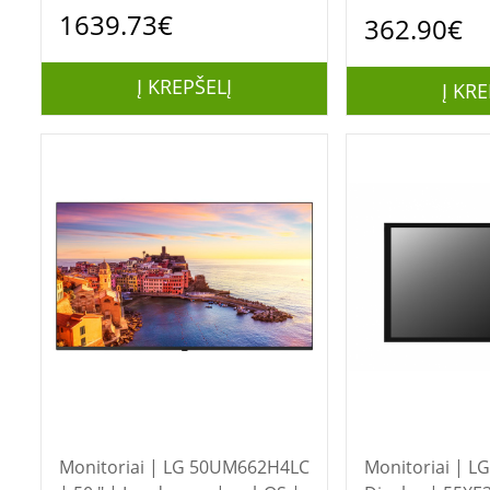
webOS | 8 ms | 178 ° | 178 ° |
1639.73€
362.90€
500 cd/m²
Į KREPŠELĮ
Į KRE
Monitoriai | LG 50UM662H4LC
Monitoriai | LG Outdoor