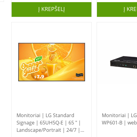
Į KREPŠELĮ
Į KRE
Monitoriai | LG Standard
Monitoriai | LG | OPS Player |
Signage | 65UH5Q-E | 65 " |
WP601-B | we
Landscape/Portrait | 24/7 |