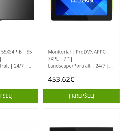
Monitoriai | ProDVX APPC-
|
7XPL | 7 " |
rait | 24/7 |
Landscape/Portrait | 24/7 |
178 ° | 178 °
Android | Wi-Fi | 130 ° | 140 °
453.62€
| 300 cd/m² | Touchscreen
PŠELĮ
Į KREPŠELĮ