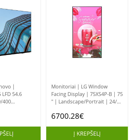
Monitoriai | LG Window
5 LFD 54.6
Facing Display | 75XS4P-B | 75
9/400
" | Landscape/Portrait | 24/7
USB-C/Black/3Y
| webOS | 8 ms | 178 ° | 178 °
6700.28€
PŠELĮ
Į KREPŠELĮ