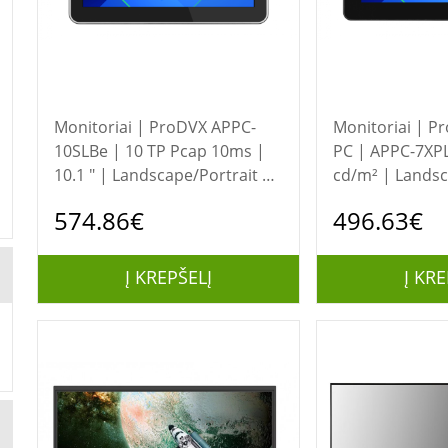
Monitoriai | ProDVX APPC-
Monitoriai | ProDVX | Panel
10SLBe | 10 TP Pcap 10ms |
PC | APPC-7XPL
10.1 " | Landscape/Portrait |
cd/m² | Landsc
24/7 | Android | 160 ° | 160 °
24/7 | Android
574.86€
496.63€
| 500 cd/m² | Touchscreen
Wi-Fi | 130 ° | 
Į KREPŠELĮ
Į KRE