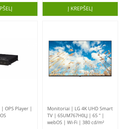
PŠELĮ
Į KREPŠELĮ
Monitoriai | LG 4K UHD Smart
bOS
TV | 65UM767H0LJ | 65 " |
webOS | Wi-Fi | 380 cd/m²