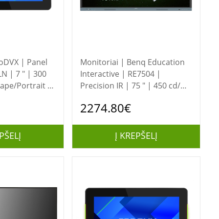
Monitoriai | Benq Education
N | 7 " | 300
Interactive | RE7504 |
ape/Portrait |
Precision IR | 75 " | 450 cd/m²
 | LPDDR4 |
| Landscape | 18/7 | Android
2274.80€
140 °
| A73 × 4 + A53 × 4 | 8 ms |
450 cd/m² | Touchscreen
PŠELĮ
Į KREPŠELĮ