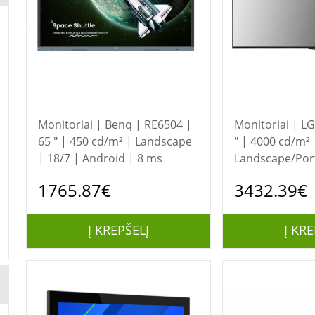
Monitoriai | Benq | RE6504 |
Monitoriai | LG 55XS4P-B | 55
65 " | 450 cd/m² | Landscape
" | 4000 cd/m² 
| 18/7 | Android | 8 ms
Landscape/Port
webOS | 9 ms | 
1765.87€
3432.39€
Į KREPŠELĮ
Į KRE