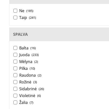
Ne
(185)
Taip
(241)
SPALVA
Balta
(16)
Juoda
(233)
Mėlyna
(2)
Pilka
(10)
Raudona
(2)
Rožinė
(3)
Sidabrinė
(26)
Violetinė
(6)
Žalia
(7)