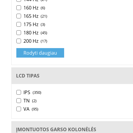
160 Hz
(6)
165 Hz
(21)
175 Hz
(3)
180 Hz
(45)
200 Hz
(17)
Rodyti daugiau
LCD TIPAS
IPS
(350)
TN
(2)
VA
(95)
ĮMONTUOTOS GARSO KOLONĖLĖS