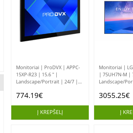
Monitoriai | ProDVX | APPC-
Monitoriai | LG UHD Signage
15XP-R23 | 15.6 " |
| 75UH7N-M | 7
Landscape/Portrait | 24/7 |
Landscape/Port
Android | LPDDR4 SDRAM |
Wi-Fi | 8 ms | 1
774.19€
3055.25€
Wi-Fi | 800:1 | 170 ° | 170 ° |
700 cd/m²
400 cd/m² | Touchscreen
Į KREPŠELĮ
Į KRE