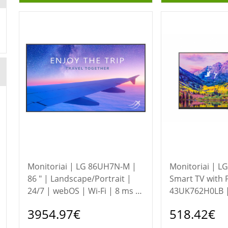
Monitoriai | LG 86UH7N-M |
Monitoriai | LG NanoCell
86 " | Landscape/Portrait |
Smart TV with 
24/7 | webOS | Wi-Fi | 8 ms |
43UK762H0LB | 
178 ° | 178 ° | 700 cd/m²
Landscape | we
3954.97€
518.42€