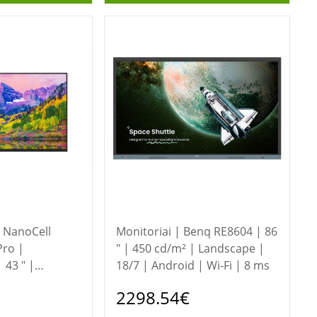
Monitoriai | Benq RE8604 | 86
Pro |
" | 450 cd/m² | Landscape |
43 " |
18/7 | Android | Wi-Fi | 8 ms
bOS | Wi-Fi
2298.54€