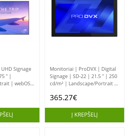
Monitoriai | ProDVX | Digital
5 " |
Signage | SD-22 | 21.5 " | 250
rait | webOS |
cd/m² | Landscape/Portrait |
78 ° | 178 ° |
24/7 | 160 ° | 160 ° | 250
365.27€
cd/m²
PŠELĮ
Į KREPŠELĮ