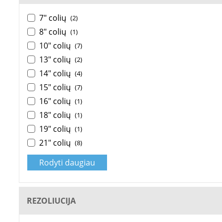
7" colių
(2)
8" colių
(1)
10" colių
(7)
13" colių
(2)
14" colių
(4)
15" colių
(7)
16" colių
(1)
18" colių
(1)
19" colių
(1)
21" colių
(8)
Rodyti daugiau
REZOLIUCIJA